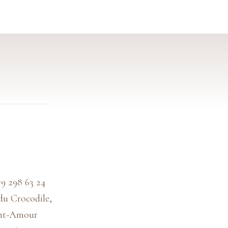
79 298 63 24
du Crocodile,
int-Amour