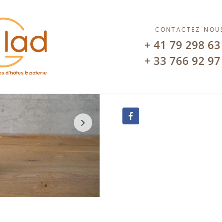
Bougeoir
CONTACTEZ-NOU
+ 41 79 298 63
CHF
66.00
+ 33 766 92 97
Alternat
Ajouter au panier