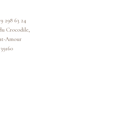
79 298 63 24
du Crocodile,
int-Amour
39160